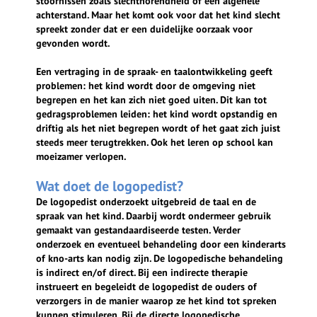
stoornissen zoals slechthorendheid of een algehele
achterstand. Maar het komt ook voor dat het kind slecht
spreekt zonder dat er een duidelijke oorzaak voor
gevonden wordt.
Een vertraging in de spraak- en taalontwikkeling geeft
problemen: het kind wordt door de omgeving niet
begrepen en het kan zich niet goed uiten. Dit kan tot
gedragsproblemen leiden: het kind wordt opstandig en
driftig als het niet begrepen wordt of het gaat zich juist
steeds meer terugtrekken. Ook het leren op school kan
moeizamer verlopen.
Wat doet de logopedist?
De logopedist onderzoekt uitgebreid de taal en de
spraak van het kind. Daarbij wordt ondermeer gebruik
gemaakt van gestandaardiseerde testen. Verder
onderzoek en eventueel behandeling door een kinderarts
of kno-arts kan nodig zijn. De logopedische behandeling
is indirect en/of direct. Bij een indirecte therapie
instrueert en begeleidt de logopedist de ouders of
verzorgers in de manier waarop ze het kind tot spreken
kunnen stimuleren. Bij de directe logopedische